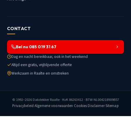
CONTACT
Bel nu 085 019 31 67
Dag en nacht bereikbaar, ook in het weekend
Altijd een gratis, vrijblijvende offerte
Werkzaam in Raalte en omstreken
© 1992–2026
Dakdekker Raalte
· KvK 86263412 · BTW NL004218909B57
Privacybeleid
·
Algemene voorwaarden
·
Cookies
·
Disclaimer
·
Sitemap