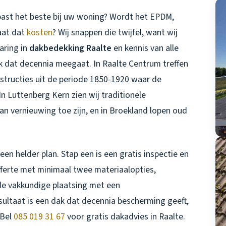
l past het beste bij uw woning? Wordt het EPDM,
aat dat
kosten
? Wij snappen die twijfel, want wij
aring in
dakbedekking Raalte
en kennis van alle
k dat decennia meegaat. In Raalte Centrum treffen
structies uit de periode 1850-1920 waar de
n Luttenberg Kern zien wij traditionele
n vernieuwing toe zijn, en in Broekland lopen oud
en helder plan. Stap een is een gratis inspectie en
offerte met minimaal twee materiaalopties,
de vakkundige plaatsing met een
ultaat is een dak dat decennia bescherming geeft,
 Bel
085 019 31 67
voor gratis dakadvies in Raalte.