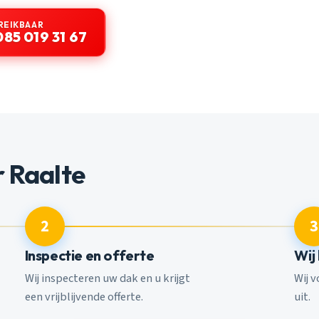
REIKBAAR
085 019 31 67
 Raalte
2
3
Inspectie en offerte
Wij
Wij inspecteren uw dak en u krijgt
Wij 
een vrijblijvende offerte.
uit.