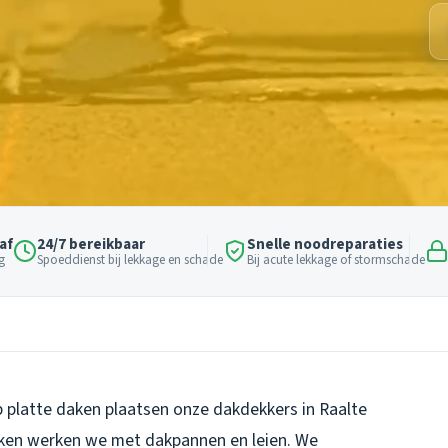
af
24/7 bereikbaar
Snelle noodreparaties
g
Spoeddienst bij lekkage en schade
Bij acute lekkage of stormschade
p platte daken plaatsen onze dakdekkers in Raalte
ken werken we met dakpannen en leien. We