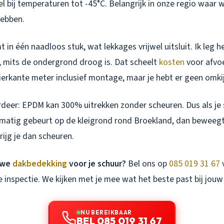
ibel bij temperaturen tot -45°C. Belangrijk in onze regio waar
hebben.
 in één naadloos stuk, wat lekkages vrijwel uitsluit. Ik leg h
 mits de ondergrond droog is. Dat scheelt
kosten
voor afvoe
vierkante meter inclusief montage, maar je hebt er geen omki
rdeer: EPDM kan 300% uitrekken zonder scheuren. Dus als je 
lmatig gebeurt op de kleigrond rond Broekland, dan bewee
rijg je dan scheuren.
uwe
dakbedekking
voor je schuur?
Bel ons op
085 019 31 67
v
de inspectie. We kijken met je mee wat het beste past bij jouw 
NU BEREIKBAAR
BEL 085 019 31 67