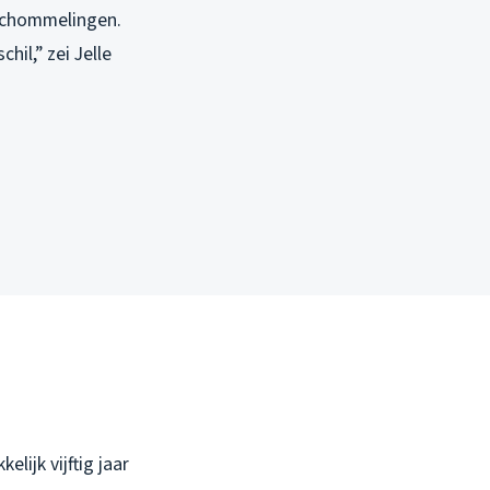
rschommelingen.
il,” zei Jelle
lijk vijftig jaar