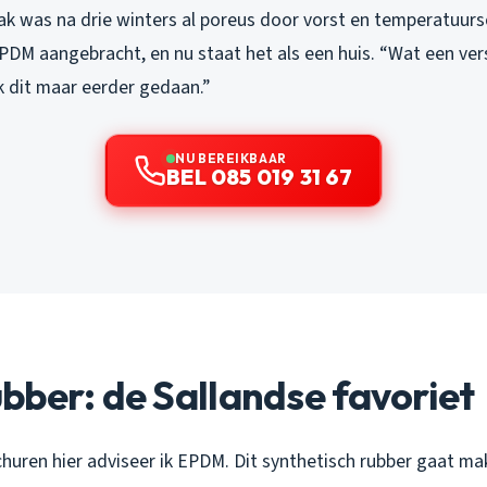
 dak was na drie winters al poreus door vorst en temperatuu
M aangebracht, en nu staat het als een huis. “Wat een versch
k dit maar eerder gedaan.”
NU BEREIKBAAR
BEL 085 019 31 67
ber: de Sallandse favoriet
uren hier adviseer ik EPDM. Dit synthetisch rubber gaat makke