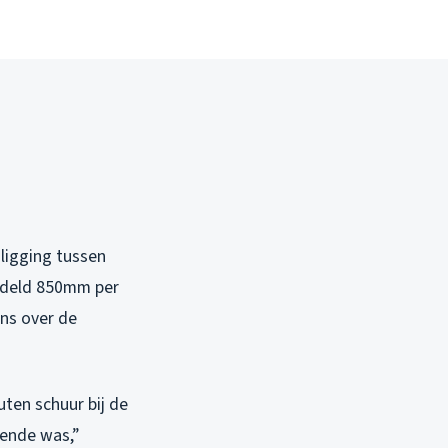
ligging tussen
iddeld 850mm per
ens over de
uten schuur bij de
oende was,”