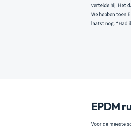
vertelde hij. Het
We hebben toen EPD
laatst nog. “Had i
EPDM rub
Voor de meeste sch