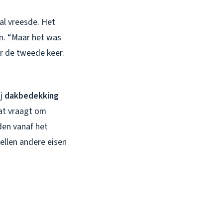
al vreesde. Het
en. “Maar het was
or de tweede keer.
ij
dakbedekking
aat vraagt om
den vanaf het
ellen andere eisen