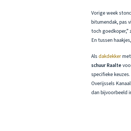
Vorige week stond
bitumendak, pas vi
toch goedkoper,” z
En tussen haakjes, 
Als
dakdekker
met 
schuur Raalte
voor
specifieke keuzes
Overijssels Kanaa
dan bijvoorbeeld 