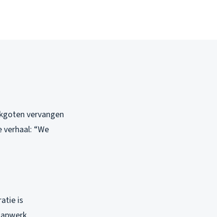
akgoten vervangen
e verhaal: “We
atie is
lapwerk.