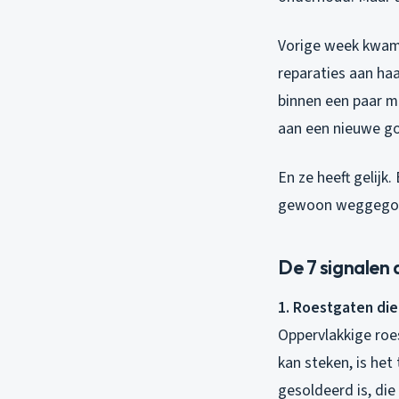
Vorige week kwam i
reparaties aan ha
binnen een paar m
aan een nieuwe go
En ze heeft gelijk
gewoon weggegoo
De 7 signalen 
1. Roestgaten di
Oppervlakkige roe
kan steken, is het 
gesoldeerd is, die