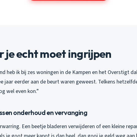
je echt moet ingrijpen
d heb ik bij zes woningen in de Kampen en het Overstigt d
wee jaar eerder aan de beurt waren geweest. Telkens hetzelfd
og wel even kon.”
tussen onderhoud en vervanging
erwarring. Een beetje bladeren verwijderen of een kleine repar
ls je goot meer kapot is dan heel, dan gooi je geld weg aan 