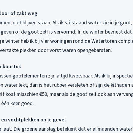
door of zakt weg
en, niet blijven staan. Als ik stilstaand water zie in je goot,
egeven of de goot zelf is vervormd. In de winter bevriest da
rige winter heb ik bij vier woningen rond de Watertoren com
verzakte plekken door vorst waren opengebarsten.
lk kopstuk
sen gootelementen zijn altijd kwetsbaar. Als ik bij inspectie z
 water lekt, dan is het rubber versleten of zijn de kitnaden 
it kost misschien €50, maar als de goot zelf ook aan vervang
n één keer goed.
 en vochtplekken op je gevel
l te laat. Die groene aanslag betekent dat er al maanden water