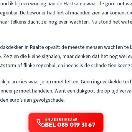
ond ik bij een woning aan de Hartkamp waar de goot net w
 regenbui. De bewoner had het al maanden zien aankomen, die
maar telkens dacht ze: nog even wachten. Nu stond het water 
r dakdekken in Raalte opvalt: de meeste mensen wachten te
e
. Ze zien die kleine signalen, maar denken dat het nog wel e
tstorm of flinke regenbui, en ineens is de schade tien keer z
l ik je precies waar je op moet letten. Geen ingewikkelde tec
neer je moet handelen. Want een dakgoot die op tijd verv
nden euro’s aan gevolgschade.
NU BEREIKBAAR
BEL 085 019 31 67