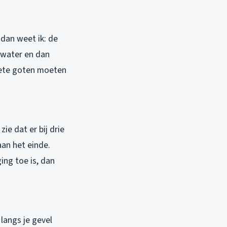
 dan weet ik: de
t water en dan
plete goten moeten
ie dat er bij drie
aan het einde.
ing toe is, dan
 langs je gevel