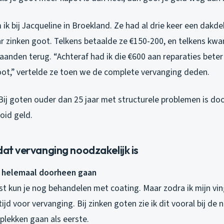
k bij Jacqueline in Broekland. Ze had al drie keer een dakd
ar zinken goot. Telkens betaalde ze €150-200, en telkens kw
aanden terug. “Achteraf had ik die €600 aan reparaties bete
ot,” vertelde ze toen we de complete vervanging deden.
. Bij goten ouder dan 25 jaar met structurele problemen is 
id geld.
dat vervanging noodzakelijk is
e helemaal doorheen gaan
st kun je nog behandelen met coating. Maar zodra ik mijn vi
tijd voor vervanging. Bij zinken goten zie ik dit vooral bij de
 plekken gaan als eerste.