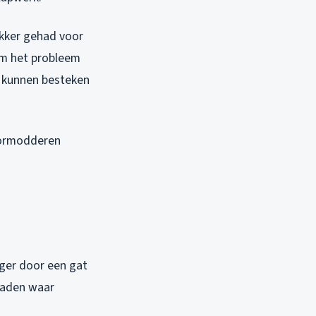
ekker gehad voor
am het probleem
r kunnen besteken
doormodderen
nger door een gat
 naden waar