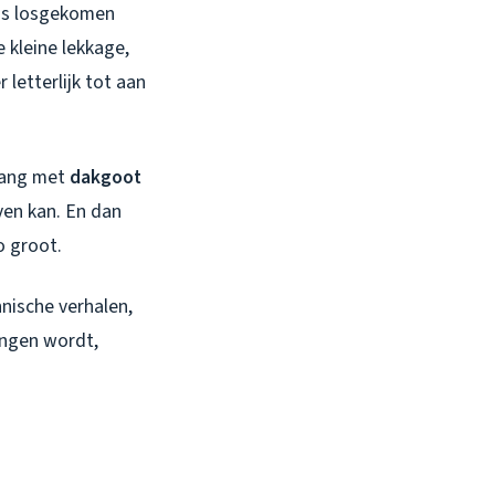
as losgekomen
 kleine lekkage,
letterlijk tot aan
 lang met
dakgoot
ven kan. En dan
o groot.
hnische verhalen,
angen wordt,