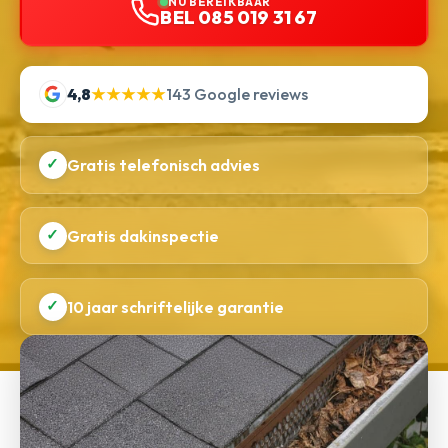
NU BEREIKBAAR
BEL 085 019 31 67
4,8
★★★★★
143 Google reviews
✓
Gratis telefonisch advies
✓
Gratis dakinspectie
✓
10 jaar schriftelijke garantie