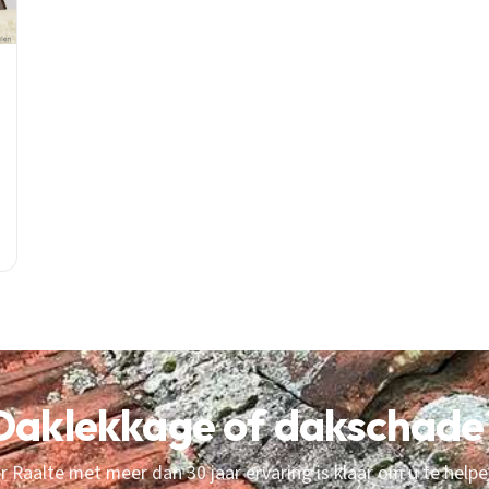
Daklekkage of dakschade
 Raalte met meer dan 30 jaar ervaring is klaar om u te helpe