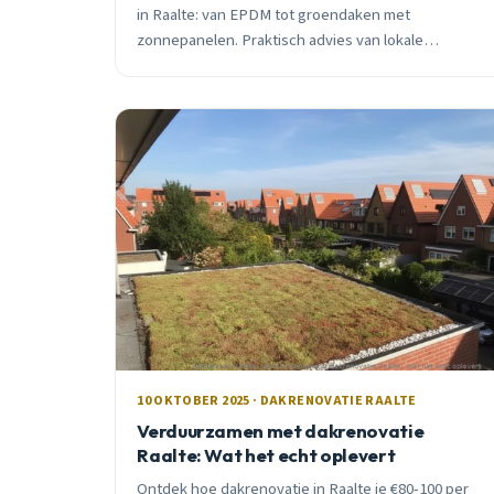
in Raalte: van EPDM tot groendaken met
zonnepanelen. Praktisch advies van lokale
VEBIDAK-dakdekker met 15+ jaar ervaring. Inclusief
subsidies en realistische kosten.
10 OKTOBER 2025 · DAKRENOVATIE RAALTE
Verduurzamen met dakrenovatie
Raalte: Wat het echt oplevert
Ontdek hoe dakrenovatie in Raalte je €80-100 per