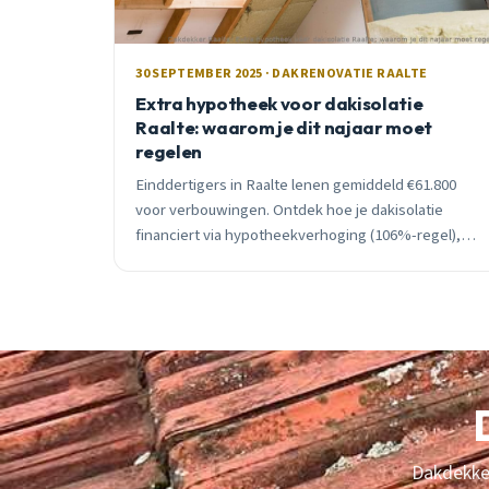
30 SEPTEMBER 2025 · DAKRENOVATIE RAALTE
Extra hypotheek voor dakisolatie
Raalte: waarom je dit najaar moet
regelen
Einddertigers in Raalte lenen gemiddeld €61.800
voor verbouwingen. Ontdek hoe je dakisolatie
financiert via hypotheekverhoging (106%-regel),
wat het je maandelijks kost, en waarom september
het ideale moment is.
Dakdekker