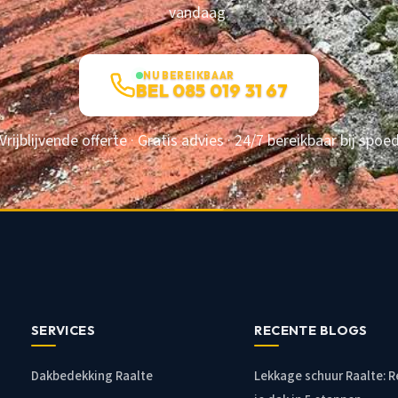
vandaag.
NU BEREIKBAAR
BEL 085 019 31 67
Vrijblijvende offerte · Gratis advies · 24/7 bereikbaar bij spoe
SERVICES
RECENTE BLOGS
Dakbedekking Raalte
Lekkage schuur Raalte: 