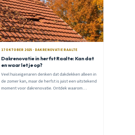
17 OKTOBER 2025 · DAKRENOVATIE RAALTE
Dakrenovatie in herfst Raalte: Kan dat
en waar let je op?
Veel huiseigenaren denken dat dakdekken alleen in
de zomer kan, maar de herfst is juist een uitstekend
moment voor dakrenovatie. Ontdek waarom
oktober vaak ideale timing is en waar je op moet
letten.