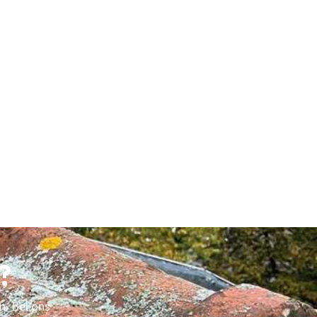
?
n. Bel ons