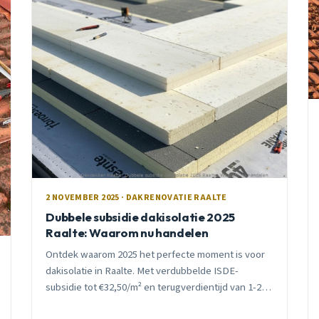
2 NOVEMBER 2025 · DAKRENOVATIE RAALTE
Dubbele subsidie dakisolatie 2025
Raalte: Waarom nu handelen
Ontdek waarom 2025 het perfecte moment is voor
dakisolatie in Raalte. Met verdubbelde ISDE-
subsidie tot €32,50/m² en terugverdientijd van 1-2
jaar is dit je kans om flink te besparen.