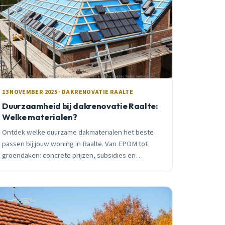
13 NOVEMBER 2025 · DAKRENOVATIE RAALTE
Duurzaamheid bij dakrenovatie Raalte:
Welke materialen?
Ontdek welke duurzame dakmaterialen het beste
passen bij jouw woning in Raalte. Van EPDM tot
groendaken: concrete prijzen, subsidies en
levensduur vergeleken door lokale dakdekker.