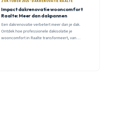
2 OKTOBER 2025 · DAKRENOVATIE RAALTE
Impact dakrenovatie wooncomfort
Raalte: Meer dan dakpannen
Een dakrenovatie verbetert meer dan je dak.
Ontdek hoe professionele dakisolatie je
wooncomfort in Raalte transformeert, van
temperatuur tot geluidsisolatie en
energiebesparing.